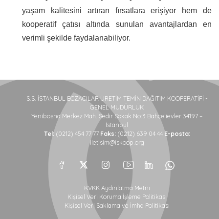
yaşam kalitesini artıran fırsatlara erişiyor hem de
kooperatif çatısı altında sunulan avantajlardan en
verimli şekilde faydalanabiliyor.
S.S. İSTANBUL ECZACILAR ÜRETİM TEMİN DAĞITIM KOOPERATİFİ -
GENEL MÜDÜRLÜK
Yenibosna Merkez Mah. Sedir Sokak No:3 Bahçelievler 34197 –
İstanbul
Tel:
(0212) 454 77 77
Faks:
(0212) 639 04 44
E-posta:
iletisim@iskoop.org
KVKK Aydınlatma Metni
Kişisel Veri Koruma İşleme Politikası
Kişisel Veri Saklama ve İmha Politikası