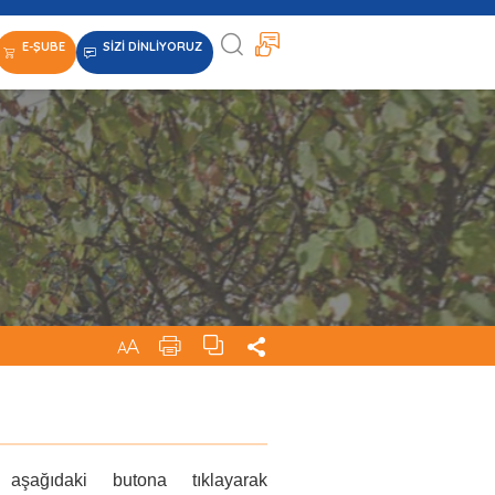
E-ŞUBE
SİZİ DİNLİYORUZ
A
A
 aşağıdaki butona tıklayarak