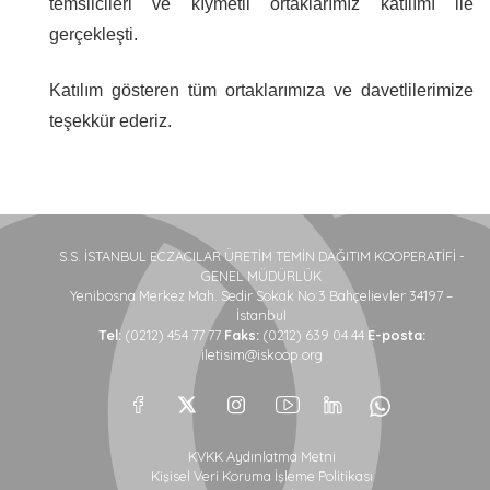
temsilcileri ve kıymetli ortaklarımız katılımı ile
gerçekleşti.
Katılım gösteren tüm ortaklarımıza ve davetlilerimize
teşekkür ederiz.
S.S. İSTANBUL ECZACILAR ÜRETİM TEMİN DAĞITIM KOOPERATİFİ -
GENEL MÜDÜRLÜK
Yenibosna Merkez Mah. Sedir Sokak No:3 Bahçelievler 34197 –
İstanbul
Tel:
(0212) 454 77 77
Faks:
(0212) 639 04 44
E-posta:
iletisim@iskoop.org
KVKK Aydınlatma Metni
Kişisel Veri Koruma İşleme Politikası